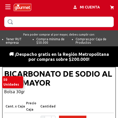
MI CUENTA
BUSCAR
MÁS BUSCADOS
te
Para poder comprar al por mayor, debes cumplir con:
Tener RUT
Compra mínima de
Compras por Caja de
empresa
$50.000
Productos
margo
o
🚚 ¡Despacho gratis en la Región Metropolitana
por compras sobre $200.000!
ocolate
BICARBONATO DE SODIO AL
50
POR MAYOR
vainilla
Unidades
Bolsa 30gr
y
Precio
Cant. x Caja
Cantidad
Caja