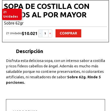
SOPA DE COSTILLA CON
21
FIDEOS AL POR MAYOR
Unidades
Sobre 62gr
$
10
.
021
COMPRAR
21 Unidades
－
＋
Descripción del producto
Disfruta esta deliciosa sopa, con un intenso sabor a costilla
y ricos fideos cabellos de ángel. Además es mucho más
saludable porque no contiene preservantes, ni colorantes
artificiales, ni resaltadores de sabor
Sobre 62g. Rinde 5
porciones.