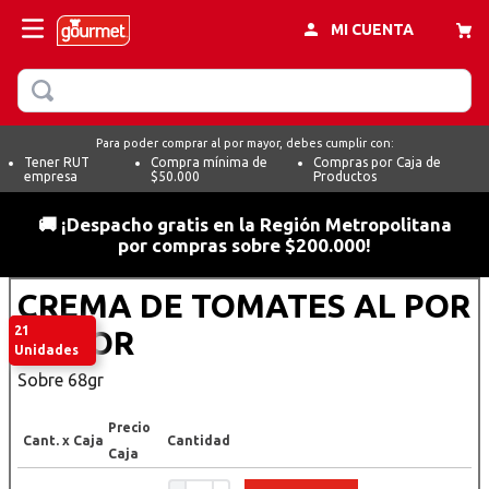
MI CUENTA
BUSCAR
Para poder comprar al por mayor, debes cumplir con:
Tener RUT
Compra mínima de
Compras por Caja de
empresa
$50.000
Productos
🚚 ¡Despacho gratis en la Región Metropolitana
por compras sobre $200.000!
CREMA DE TOMATES AL POR
21
MAYOR
Unidades
Sobre 68gr
Precio
Cant. x Caja
Cantidad
Caja