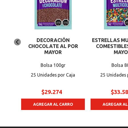
DECORACIÓN
ESTRELLAS M
 POR
CHOCOLATE AL POR
COMESTIBLE
MAYOR
MAYO
Bolsa 100gr
Bolsa 8
25 Unidades
25 Unidades
$
29
.
274
$
33
.
5
RO
AGREGAR AL CARRO
AGREGAR AL