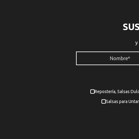
SU
y
Repostería, Salsas Dul
Salsas para Untar