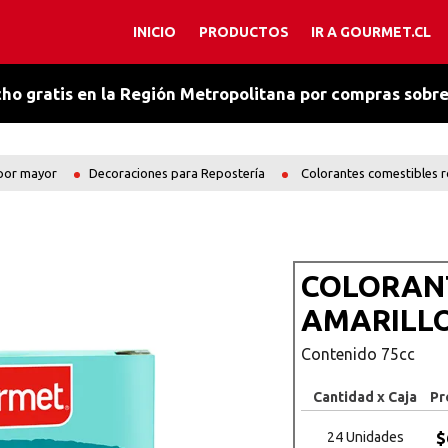
INICIO
PRODUCTOS
IR A GOURMET.CL
TÉRMINOS MÁS BUSCADOS
1
.
chocolate
ho gratis en la Región Metropolitana por compras sobr
2
.
orégano
3
.
cacao amargo
 por mayor
Decoraciones para Repostería
Colorantes comestibles ro
4
.
salsa chocolate
5
.
caldo
6
.
esencia vainilla
COLORANT
7
.
ajo
AMARILLO
8
.
manjar
Contenido 75cc
9
.
chantilly
10
.
primera
Cantidad x Caja
Pr
$
24 Unidades