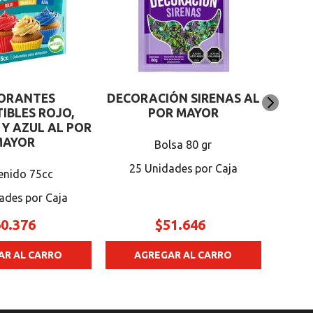
25
ORANTES
DECORACIÓN SIRENAS AL
IBLES ROJO,
POR MAYOR
Y AZUL AL POR
MAYOR
Bolsa 80 gr
25 Unidades
enido 75cc
ades
60
.
376
$
51
.
646
AR AL CARRO
AGREGAR AL CARRO
A