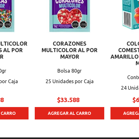
ULTICOLOR
CORAZONES
COL
S AL POR
MULTICOLOR AL POR
COMEST
R
MAYOR
AMARILLO 
0gr
Bolsa 80gr
Cont
25 Unidades
24 Unid
88
$
33
.
588
$
 CARRO
AGREGAR AL CARRO
AGREG