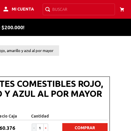
MI CUENTA
BUSCAR
e $200.000!
jo, amarillo y azul al por mayor
ES COMESTIBLES ROJO,
 Y AZUL AL POR MAYOR
ecio Caja
Cantidad
60
.
376
COMPRAR
－
＋