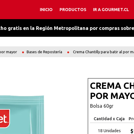
INICIO
PRODUCTOS
IR A GOURMET.CL
TÉRMINOS MÁS BUSCADOS
1
.
chocolate
ho gratis en la Región Metropolitana por compras sobr
2
.
cacao amargo
3
.
esencia vainilla
 por mayor
Bases de Repostería
Crema Chantilly para batir al por 
4
.
salsa chocolate
5
.
ajo
6
.
chantilly
CREMA CH
7
.
manjar
POR MAY
8
.
caldo
Bolsa 60gr
9
.
polvo hornear
10
.
primera
Cantidad x Caja
Pr
$
18 Unidades