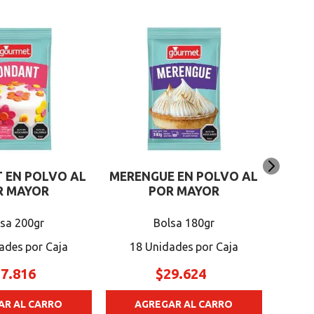
CR
LÚCU
18
 EN POLVO AL
MERENGUE EN POLVO AL
R MAYOR
POR MAYOR
sa 200gr
Bolsa 180gr
ades
18 Unidades
27
.
816
$
29
.
624
AR AL CARRO
AGREGAR AL CARRO
A