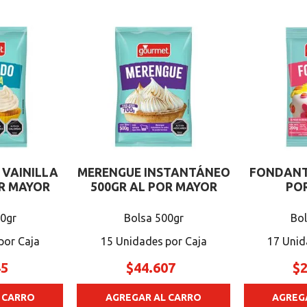
 VAINILLA
MERENGUE INSTANTÁNEO
FONDANT
OR MAYOR
500GR AL POR MAYOR
PO
00gr
Bolsa 500gr
Bol
15 Unidades
17 Unid
45
$
44
.
607
$
 CARRO
AGREGAR AL CARRO
AGREG