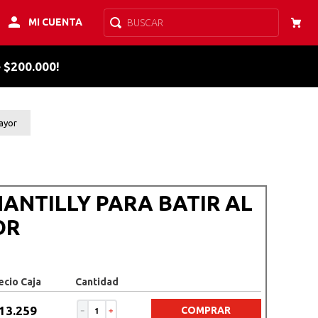
MI CUENTA
BUSCAR
e $200.000!
mayor
ANTILLY PARA BATIR AL
OR
ecio Caja
Cantidad
13
.
259
COMPRAR
－
＋