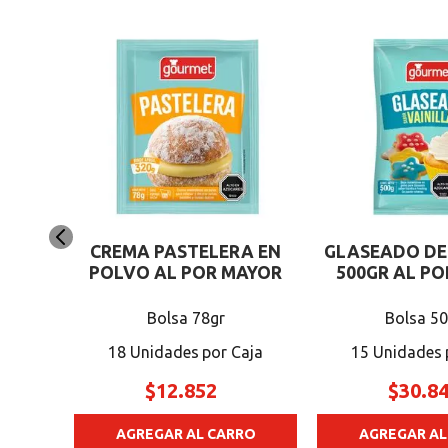
NILLA
CREMA PASTELERA EN
GLASEADO DE
R
POLVO AL POR MAYOR
500GR AL P
Bolsa 78gr
Bolsa 5
18 Unidades
15 Unidades
$
12
.
852
$
30
.
8
RO
AGREGAR AL CARRO
AGREGAR AL