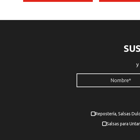
SU
y
Repostería, Salsas Dul
Salsas para Untar