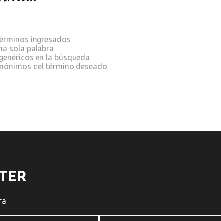
érminos ingresados
una sola palabra
 genéricos en la búsqueda
sinónimos del término deseado
TER
ra