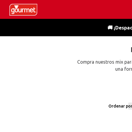
🚚 ¡Despac
Compra nuestros mix para
una for
Ordenar po