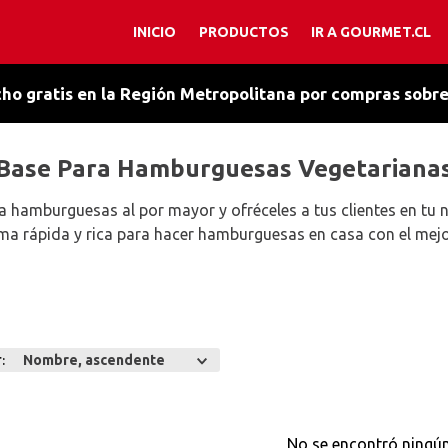
INICIO
PRODUCTOS
IR A GOURMET.CL
TÉRMINOS MÁS BUSCADOS
1
.
chocolate
ho gratis en la Región Metropolitana por compras sobr
2
.
orégano
3
.
cacao amargo
Base Para Hamburguesas Vegetariana
4
.
salsa chocolate
 hamburguesas al por mayor y ofréceles a tus clientes en tu
5
.
caldo
ma rápida y rica para hacer hamburguesas en casa con el mejo
6
.
esencia vainilla
7
.
ajo
8
.
manjar
r
Nombre, ascendente
9
.
chantilly
10
.
primera
No se encontró ningú