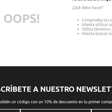
¿Qué debo hacer?
OOPS!
Comprueba los t
Intenta utilizar 
Utiliza términos
Intenta buscar 
SCRÍBETE A NUESTRO NEWSLET
 obtén un código con un 10% de descuento en tu primer comp