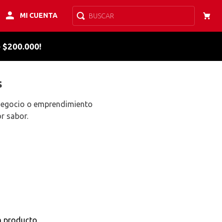
MI CUENTA
BUSCAR
e $200.000!
s
 negocio o emprendimiento
r sabor.
n producto