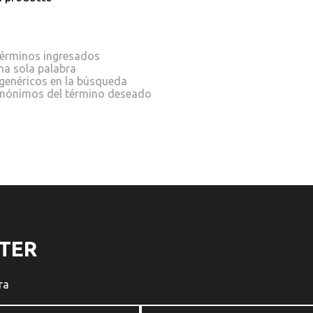
érminos ingresados
una sola palabra
 genéricos en la búsqueda
sinónimos del término deseado
TER
ra