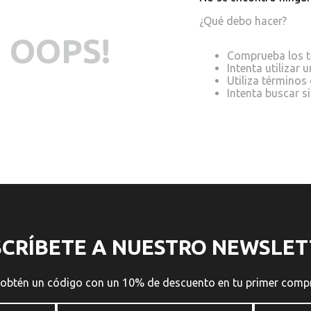
¿Qué debo hacer?
OOPS!
Comprueba los t
Intenta utilizar 
Utiliza términos
Intenta buscar 
SCRÍBETE A NUESTRO NEWSLET
 obtén un código con un 10% de descuento en tu primer comp