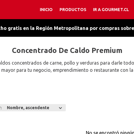
INICIO
PRODUCTOS
IR A GOURMET.CL
TÉRMINOS MÁS BUSCADOS
1
.
chocolate
ho gratis en la Región Metropolitana por compras sobr
2
.
cacao amargo
3
.
esencia vainilla
Concentrado De Caldo Premium
4
.
salsa chocolate
dos concentrados de carne, pollo y verduras para darle todo
5
.
ajo
 mayor para tu negocio, emprendimiento o restaurante con la 
6
.
chantilly
7
.
manjar
8
.
caldo
r
Nombre, ascendente
9
.
polvo hornear
10
.
primera
No se encontró ningú