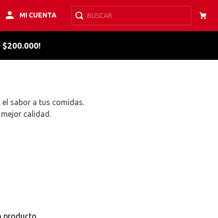
MI CUENTA
BUSCAR
e $200.000!
 el sabor a tus comidas.
mejor calidad.
n producto