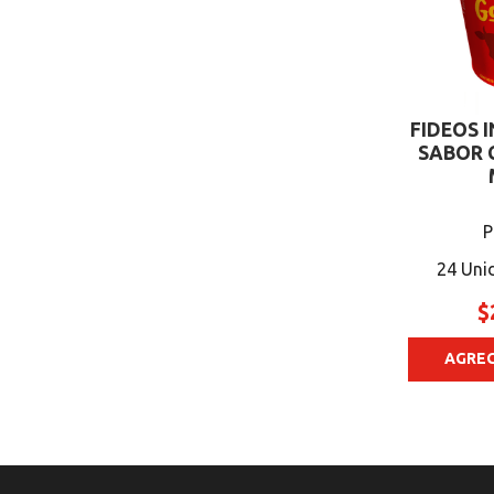
FIDEOS 
SABOR 
P
24 Uni
$
AGREG