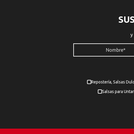
SU
y
Repostería, Salsas Dul
Salsas para Untar