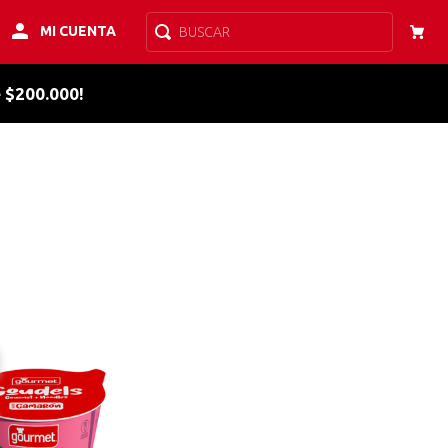
MI CUENTA
BUSCAR
e $200.000!