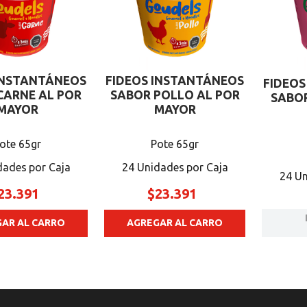
INSTANTÁNEOS
FIDEOS INSTANTÁNEOS
FIDEOS
CARNE AL POR
SABOR POLLO AL POR
SABO
MAYOR
MAYOR
ote 65gr
Pote 65gr
dades
24 Unidades
24 U
23
.
391
$
23
.
391
AR AL CARRO
AGREGAR AL CARRO