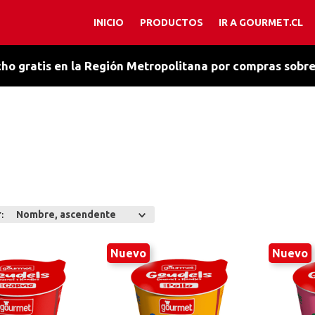
INICIO
PRODUCTOS
IR A GOURMET.CL
TÉRMINOS MÁS BUSCADOS
1
.
chocolate
ho gratis en la Región Metropolitana por compras sobr
2
.
orégano
3
.
cacao amargo
4
.
salsa chocolate
5
.
caldo
6
.
esencia vainilla
7
.
ajo
r
Nombre, ascendente
8
.
manjar
Nuevo
Nuevo
9
.
chantilly
10
.
primera