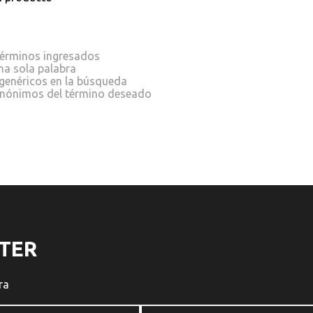
érminos ingresados
una sola palabra
 genéricos en la búsqueda
sinónimos del término deseado
TER
ra